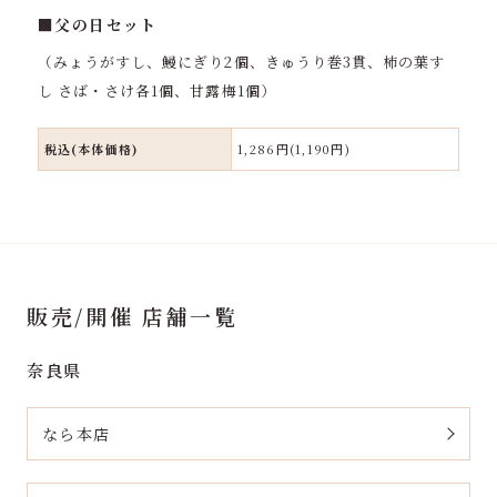
■父の日セット
（みょうがすし、鰻にぎり2個、きゅうり巻3貫、柿の葉す
し さば・さけ各1個、甘露梅1個）
税込(本体価格)
1,286円(1,190円)
販売/開催 店舗一覧
奈良県
なら本店