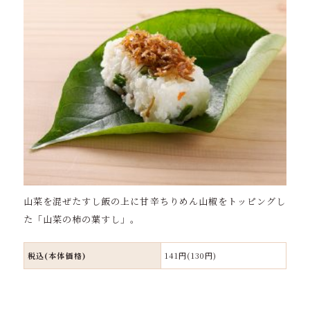
山菜を混ぜたすし飯の上に甘辛ちりめん山椒をトッピングし
た「山菜の柿の葉すし」。
税込(本体価格)
141円(130円)