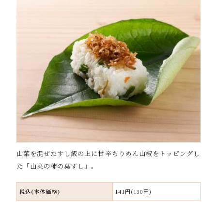
山菜を混ぜたすし飯の上に甘辛ちりめん山椒をトッピングし
た「山菜の柿の葉すし」。
税込(本体価格)
141円(130円)