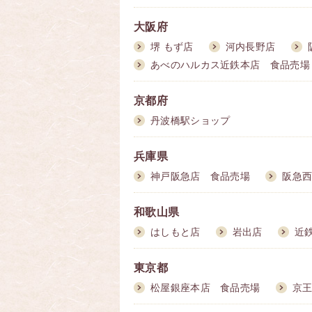
大阪府
堺 もず店
河内長野店
あべのハルカス近鉄本店 食品売場
京都府
丹波橋駅ショップ
兵庫県
神戸阪急店 食品売場
阪急
和歌山県
はしもと店
岩出店
近
東京都
松屋銀座本店 食品売場
京