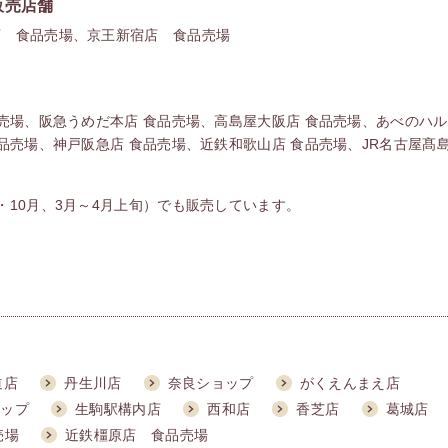
販売店舗
店 食品売場、京王新宿店 食品売場
品売場、阪急うめだ本店 食品売場、高島屋大阪店 食品売場、あべのハ
品売場、神戸阪急店 食品売場、近鉄和歌山店 食品売場、JR名古屋髙
・10月、3月～4月上旬）でも販売しています。
道店
丹生川店
奈良ショップ
がくえんまえ店
ョップ
生駒駅構内店
西和店
香芝店
葛城店
売場
近鉄橿原店 食品売場