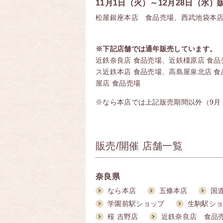
11月1日（火）～12月28日（水）
松屋銀座本店 食品売場、西武池袋本
※下記店舗では通年販売しています。
近鉄奈良店 食品売場、近鉄橿原店 食
ス近鉄本店 食品売場、高島屋泉北店 食
屋店 食品売場
※なら本店では上記販売期間以外（9月
販売/開催 店舗一覧
奈良県
なら本店
五條本店
国
学園前駅ショップ
生駒駅シ
桜 吉野店
近鉄奈良店 食品