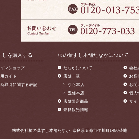
すしを購入する
柿の葉すし本舗たなかについて
インショップ
たなかについて
会社
利用ガイド
店舗一覧
お客
定商取引に関する表記
なら本店
お問
五條本店
個人
店舗限定商品
サイ
奈良観光情報
株式会社柿の葉すし本舗たなか 奈良県五條市住川町1490番地