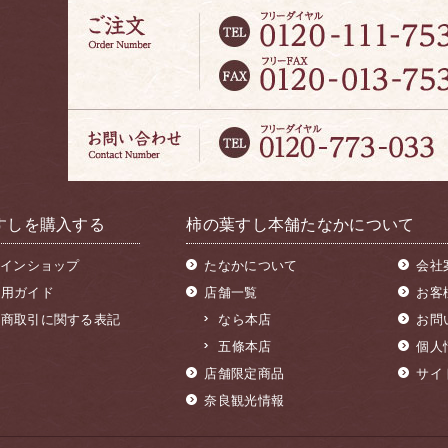
すしを購入する
柿の葉すし本舗たなかについて
インショップ
たなかについて
会社
利用ガイド
店舗一覧
お客
定商取引に関する表記
なら本店
お問
五條本店
個人
店舗限定商品
サイ
奈良観光情報