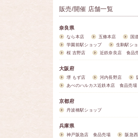
販売/開催 店舗一覧
奈良県
なら本店
五條本店
国
学園前駅ショップ
生駒駅シ
桜 吉野店
近鉄奈良店 食品
大阪府
堺 もず店
河内長野店
あべのハルカス近鉄本店 食品売場
京都府
丹波橋駅ショップ
兵庫県
神戸阪急店 食品売場
阪急