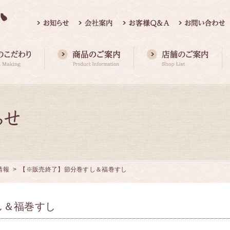
情報
> 【※販売終了】節分巻すし＆福巻すし
し＆福巻すし