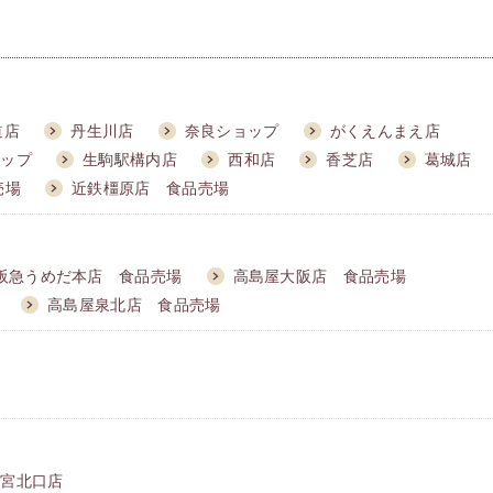
道店
丹生川店
奈良ショップ
がくえんまえ店
ョップ
生駒駅構内店
西和店
香芝店
葛城店
売場
近鉄橿原店 食品売場
阪急うめだ本店 食品売場
高島屋大阪店 食品売場
高島屋泉北店 食品売場
西宮北口店