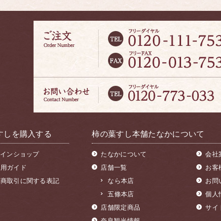
すしを購入する
柿の葉すし本舗たなかについて
インショップ
たなかについて
会社
利用ガイド
店舗一覧
お客
定商取引に関する表記
なら本店
お問
五條本店
個人
店舗限定商品
サイ
奈良観光情報