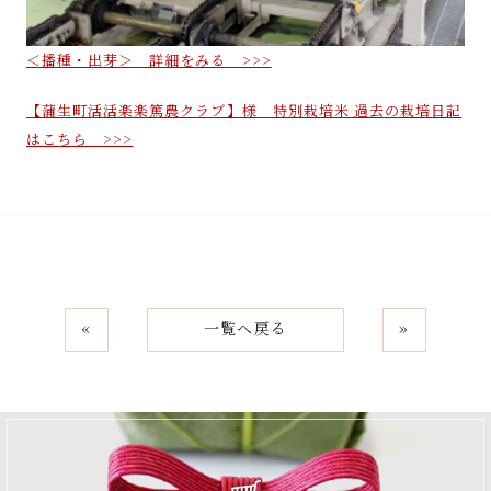
＜播種・出芽＞ 詳細をみる >>>
【蒲生町活活楽楽篤農クラブ】様 特別栽培米 過去の栽培日記
はこちら >>>
«
一覧へ戻る
»