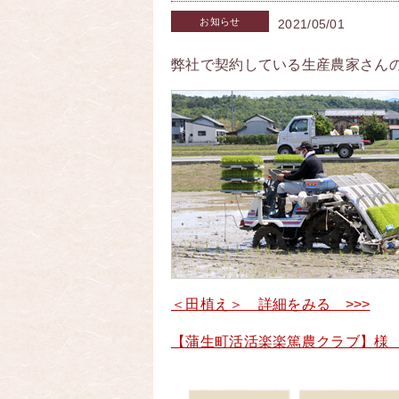
お知らせ
2021/05/01
弊社で契約している生産農家さん
＜田植え＞ 詳細をみる >>>
【蒲生町活活楽楽篤農クラブ】様 