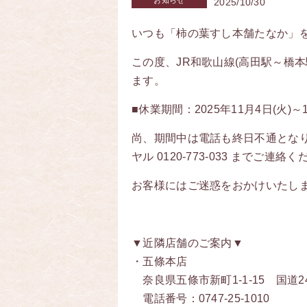
お知らせ
2025/10/30
いつも「柿の葉すし本舗たなか」
この度、JR和歌山線(高田駅～橋
ます。
■
休業期間：
2025
年
11
月
4
日
(
火
)～
尚、期間中は電話も終日不通とな
ヤル
0120-773-033
までご連絡く
お客様にはご迷惑をおかけいたし
▼近隣店舗のご案内▼
・五條本店
奈良県五條市新町1-1-15 国道
電話番号：0747-25-1010