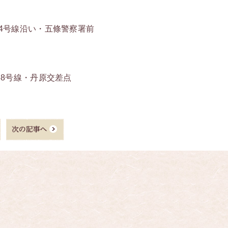
4号線沿い
・
五條警察署前
68号線・丹原交差点