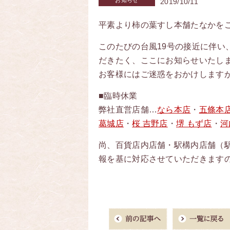
お知らせ
2019/10/11
平素より柿の葉すし本舗たなかを
このたびの台風19号の接近に伴い、
だきたく、ここにお知らせいたし
お客様にはご迷惑をおかけします
■臨時休業
弊社直営店舗…
なら本店
・
五條本
葛城店
・
桜 吉野店
・
堺 もず店
・
河
尚、百貨店内店舗・駅構内店舗（
報を基に対応させていただきます