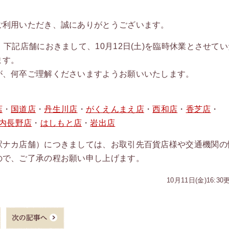
ご利用いただき、誠にありがとうございます。
下記店舗におきまして、10月12日(土)を臨時休業とさせてい
ます。
が、何卒ご理解くださいますようお願いいたします。
店
・
国道店
・
丹生川店
・
がくえんまえ店
・
西和店
・
香芝店
・
内長野店
・
はしもと店
・
岩出店
駅ナカ店舗）につきましては、お取引先百貨店様や交通機関の
ので、ご了承の程お願い申し上げます。
10月11日(金)16:30