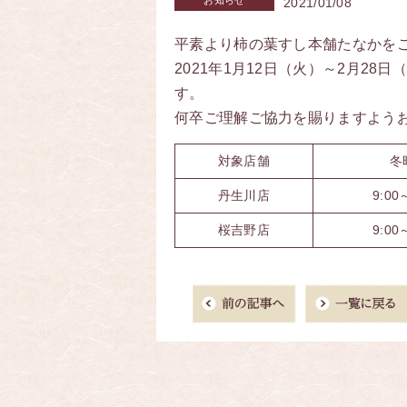
お知らせ
2021/01/08
平素より柿の葉すし本舗たなかを
2021年1月12日（火）～2月2
す。
何卒ご理解ご協力を賜りますよう
対象店舗
冬
丹生川店
9:00
桜吉野店
9:00