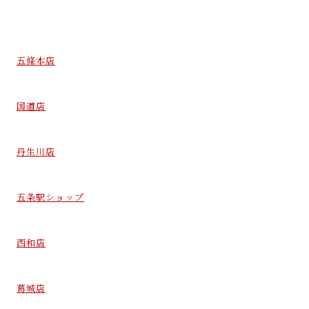
五條本店
国道店
丹生川店
五条駅ショップ
西和店
葛城店