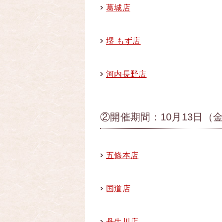
葛城店
堺 もず店
河内長野店
②開催期間：10月13日（金
五條本店
国道店
丹生川店