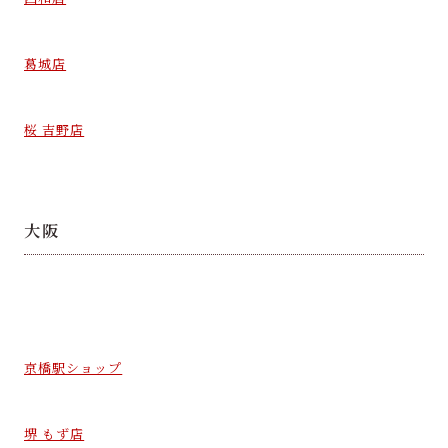
葛城店
桜 吉野店
大阪
京橋駅ショップ
堺 もず店