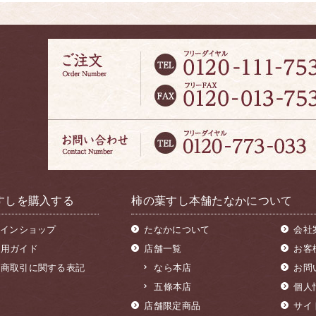
すしを購入する
柿の葉すし本舗たなかについて
インショップ
たなかについて
会社
利用ガイド
店舗一覧
お客
定商取引に関する表記
なら本店
お問
五條本店
個人
店舗限定商品
サイ