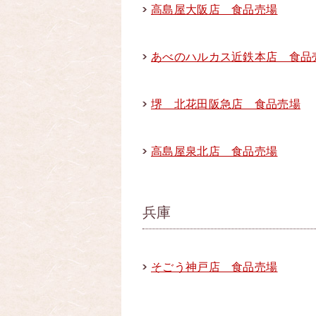
高島屋大阪店 食品売場
あべのハルカス近鉄本店 食品
堺 北花田阪急店 食品売場
高島屋泉北店 食品売場
兵庫
そごう神戸店 食品売場