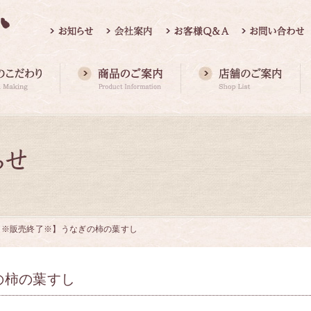
【※販売終了※】うなぎの柿の葉すし
の柿の葉すし