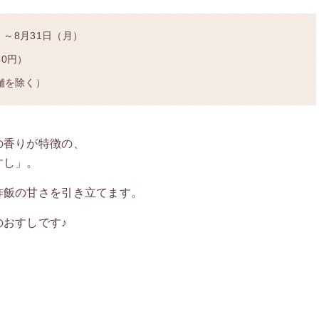
）～8月31日（月）
50円）
舗を除く）
の香りが特徴の、
すし」。
酢飯の甘さを引き立てます。
おすしです♪