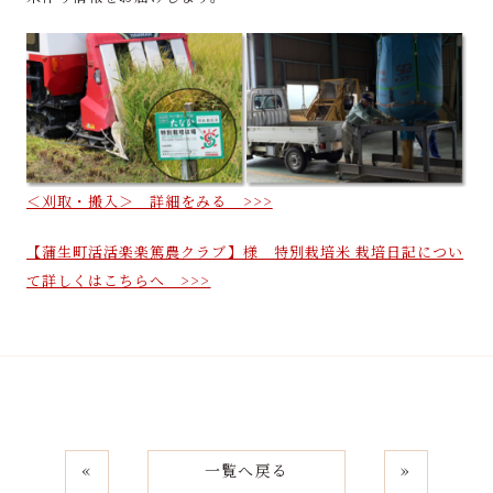
＜刈取・搬入＞ 詳細をみる >>>
【蒲生町活活楽楽篤農クラブ】様 特別栽培米 栽培日記につい
て詳しくはこちらへ >>>
«
一覧へ戻る
»