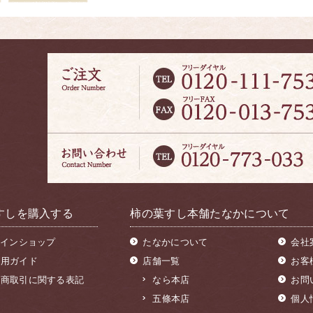
すしを購入する
柿の葉すし本舗たなかについて
インショップ
たなかについて
会社
利用ガイド
店舗一覧
お客
定商取引に関する表記
なら本店
お問
五條本店
個人