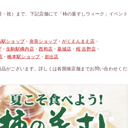
日（月・祝）まで、下記店舗にて「柿の葉すしウィーク」イベン
条駅ショップ
・
奈良ショップ
・
がくえんまえ店
・
プ
・
生駒駅構内店
・
西和店
・
葛城店
・
桜 吉野店
・
店
・
橋本駅ショップ
・
岩出店
商品がございます。詳しくは各開催店舗までお問い合わせくだ