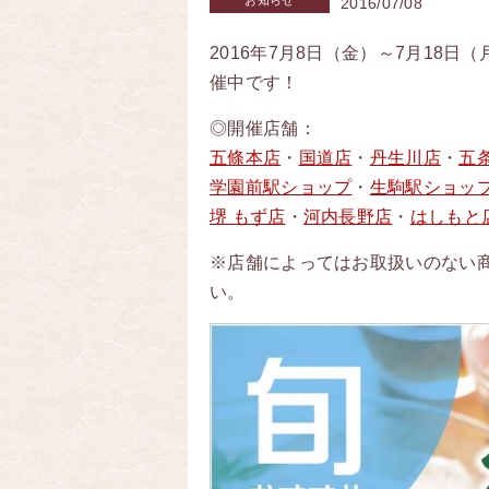
お知らせ
2016/07/08
2016年7月8日（金）～7月18
催中です！
◎開催店舗：
五條本店
・
国道店
・
丹生川店
・
五
学園前駅ショップ
・
生駒駅ショッ
堺 もず店
・
河内長野店
・
はしもと
※店舗によってはお取扱いのない
い。