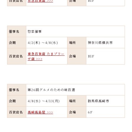
百貨店名
京急百貨店 >>>
会場
B1F
催事名
惣菜催事
会期
4/2(木) ～4/8(水)
場所
神奈川県横浜市
東急百貨店 たまプラー
百貨店名
会場
B1F
ザ店 >>>
催事名
第26回グルメのための味百選
会期
4/8(水) ～4/13(月)
場所
群馬県高崎市
百貨店名
高崎髙島屋 >>>
会場
6F