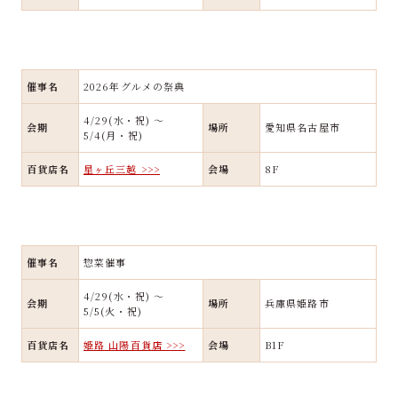
催事名
2026年グルメの祭典
4/29(水・祝) ～
会期
場所
愛知県名古屋市
5/4(月・祝)
百貨店名
星ヶ丘三越 >>>
会場
8F
催事名
惣菜催事
4/29(水・祝) ～
会期
場所
兵庫県姫路市
5/5(火・祝)
百貨店名
姫路 山陽百貨店 >>>
会場
B1F