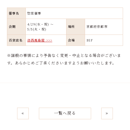
催事名
惣菜催事
4/29(水・祝) ～
会期
場所
京都府京都市
5/5(火・祝)
百貨店名
洛西高島屋 >>>
会場
B1F
※諸般の事情により予告なく変更・中止となる場合がございま
す。あらかじめご了承くださいますようお願いいたします。
«
一覧へ戻る
»