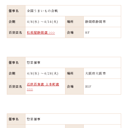
催事名
全国うまいもの合戦
会期
4/8(水) ～4/14(火)
場所
静岡県静岡市
百貨店名
松坂屋静岡店 >>>
会場
8F
催事名
惣菜催事
会期
4/8(水) ～4/28(火)
場所
大阪府大阪市
近鉄百貨店 上本町店
百貨店名
会場
B1F
>>>
催事名
惣菜催事