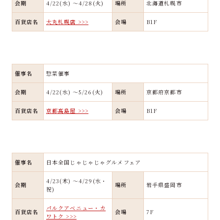
会期
4/22(水) ～4/28(火)
場所
北海道札幌市
百貨店名
大丸札幌店 >>>
会場
B1F
催事名
惣菜催事
会期
4/22(水) ～5/26(火)
場所
京都府京都市
百貨店名
京都髙島屋 >>>
会場
B1F
催事名
日本全国じゃじゃじゃグルメフェア
4/23(木) ～4/29(水・
会期
場所
岩手県盛岡市
祝)
パルクアベニュー・カ
百貨店名
会場
7F
ワトク >>>