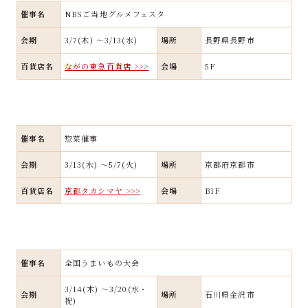
催事名
NBSご当地グルメフェスタ
会期
3/7(木) ～3/13(水)
場所
長野県長野市
百貨店名
ながの東急百貨店 >>>
会場
5F
催事名
惣菜催事
会期
3/13(水) ～5/7(火)
場所
京都府京都市
百貨店名
京都タカシマヤ >>>
会場
B1F
催事名
全国うまいもの大会
3/14(木) ～3/20(水・
会期
場所
石川県金沢市
祝)