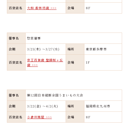
百貨店名
大和 香林坊店 >>>
会場
8F
催事名
惣菜催事
会期
3/21(木) ～3/27(水)
場所
東京都多摩市
京王百貨店 聖蹟桜ヶ丘
百貨店名
会場
1F
店 >>>
催事名
第12回日本縦断全国うまいもの大会
会期
3/22(金) ～4/2(火)
場所
福岡県北九州市
百貨店名
小倉井筒屋 >>>
会場
8F