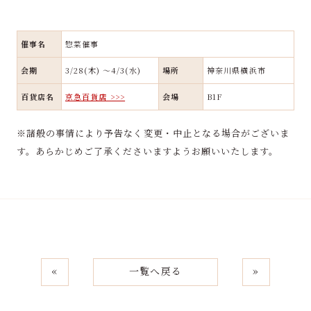
催事名
惣菜催事
会期
3/28(木) ～4/3(水)
場所
神奈川県横浜市
百貨店名
京急百貨店 >>>
会場
B1F
※諸般の事情により予告なく変更・中止となる場合がございま
す。あらかじめご了承くださいますようお願いいたします。
«
一覧へ戻る
»