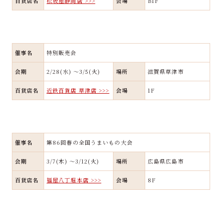
百貨店名
松坂屋静岡店 >>>
会場
B1F
催事名
特別販売会
会期
2/28(水) ～3/5(火)
場所
滋賀県草津市
百貨店名
近鉄百貨店 草津店 >>>
会場
1F
催事名
第86回春の全国うまいもの大会
会期
3/7(木) ～3/12(火)
場所
広島県広島市
百貨店名
福屋八丁堀本店 >>>
会場
8F