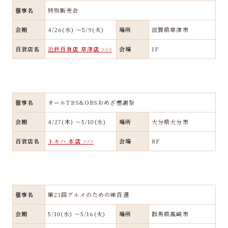
催事名
特別販売会
会期
4/26(水) ～5/9(火)
場所
滋賀県草津市
百貨店名
近鉄百貨店 草津店 >>>
会場
1F
催事名
オールTBS&OBSおめざ感謝祭
会期
4/27(木) ～5/10(水)
場所
大分県大分市
百貨店名
トキハ 本店 >>>
会場
8F
催事名
第23回グルメのための味百選
会期
5/10(水) ～5/16(火)
場所
群馬県高崎市