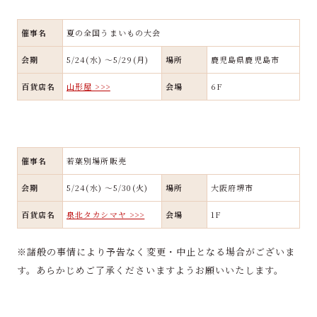
催事名
夏の全国うまいもの大会
会期
5/24(水) ～5/29(月)
場所
鹿児島県鹿児島市
百貨店名
山形屋 >>>
会場
6F
催事名
若葉別場所販売
会期
5/24(水) ～5/30(火)
場所
大阪府堺市
百貨店名
泉北タカシマヤ >>>
会場
1F
※諸般の事情により予告なく変更・中止となる場合がございま
す。あらかじめご了承くださいますようお願いいたします。