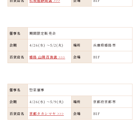
百貨店名
松坂屋静岡店 >>>
会場
B1F
催事名
期間限定販売会
会期
4/26(水) ～5/2(火)
場所
兵庫県姫路市
百貨店名
姫路 山陽百貨店 >>>
会場
B1F
催事名
惣菜催事
会期
4/26(水) ～5/9(火)
場所
京都府京都市
百貨店名
京都タカシマヤ >>>
会場
B1F