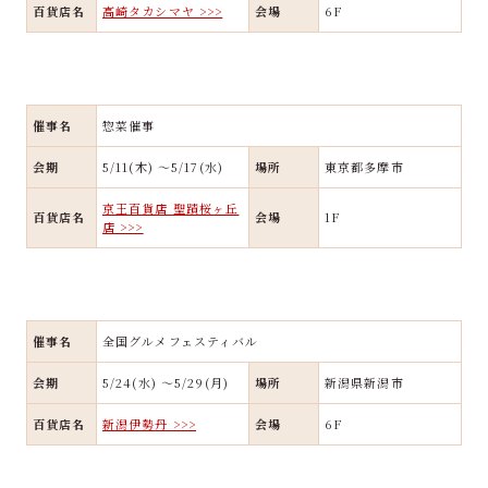
百貨店名
高崎タカシマヤ >>>
会場
6F
催事名
惣菜催事
会期
5/11(木) ～5/17(水)
場所
東京都多摩市
京王百貨店 聖蹟桜ヶ丘
百貨店名
会場
1F
店 >>>
催事名
全国グルメフェスティバル
会期
5/24(水) ～5/29(月)
場所
新潟県新潟市
百貨店名
新潟伊勢丹 >>>
会場
6F