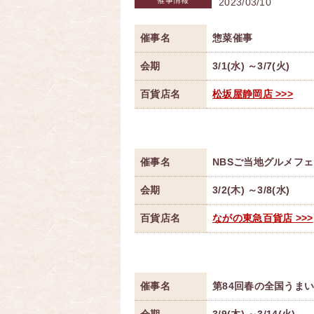
催事情報
2023/03/10
催事名
惣菜催事
会期
3/1(水) ～3/7(火)
百貨店名
松坂屋静岡店 >>>
催事名
NBSご当地グルメフ
会期
3/2(木) ～3/8(水)
百貨店名
ながの東急百貨店 >>>
催事名
第84回春の全国うま