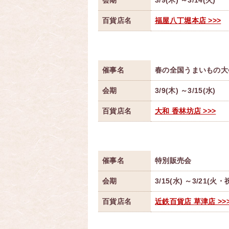
会期
3/9(木) ～3/14(火)
百貨店名
福屋八丁堀本店 >>>
催事名
春の全国うまいもの大
会期
3/9(木) ～3/15(水)
百貨店名
大和 香林坊店 >>>
催事名
特別販売会
会期
3/15(水) ～3/21(火・
百貨店名
近鉄百貨店 草津店 >>