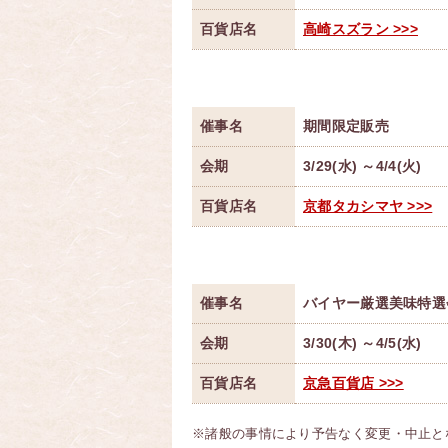
百貨店名
高崎スズラン >>>
催事名
期間限定販売
会期
3/29(水) ～4/4(火)
百貨店名
京都タカシマヤ >>>
催事名
バイヤー厳選美味特選
会期
3/30(木) ～4/5(水)
百貨店名
京急百貨店 >>>
※諸般の事情により予告なく変更・中止と