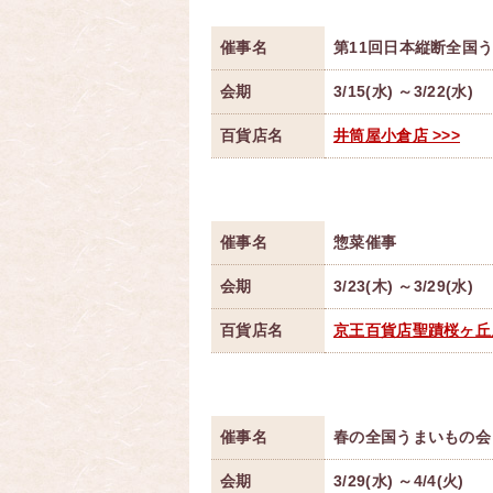
催事名
第11回日本縦断全国
会期
3/15(水) ～3/22(水)
百貨店名
井筒屋小倉店 >>>
催事名
惣菜催事
会期
3/23(木) ～3/29(水)
百貨店名
京王百貨店聖蹟桜ヶ丘店
催事名
春の全国うまいもの会
会期
3/29(水) ～4/4(火)