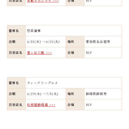
百貨店名
京都タカシマヤ >>>
会場
B1F
催事名
惣菜催事
会期
6/15(水) ～6/21(火)
場所
愛知県名古屋市
百貨店名
星ヶ丘三越 >>>
会場
B1F
催事名
ウィークリーグルメ
会期
6/29(水) ～7/5(火)
場所
静岡県静岡市
百貨店名
松坂屋静岡店 >>>
会場
B1F