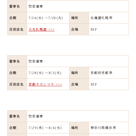
催事名
惣菜催事
会期
7/14(水) ～7/20(火)
場所
北海道札幌市
百貨店名
大丸札幌店 >>>
会場
B1F
催事名
惣菜催事
会期
7/28(水) ～8/3(火)
場所
京都府京都市
百貨店名
京都タカシマヤ >>>
会場
B1F
催事名
惣菜催事
会期
7/29(木) ～8/4(水)
場所
神奈川県横浜市