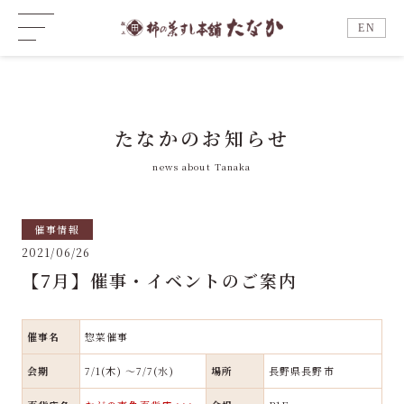
EN
たなかのお知らせ
news about Tanaka
催事情報
2021/06/26
【7月】催事・イベントのご案内
催事名
惣菜催事
会期
7/1(木) ～7/7(水)
場所
長野県長野市