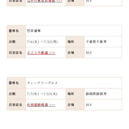
百貨店名
ながの東急百貨店 >>>
会場
B1F
催事名
惣菜催事
会期
7/6(火) ～7/12(月)
場所
千葉県千葉市
百貨店名
そごう千葉店 >>>
会場
B1F
催事名
ウィークリーグルメ
会期
7/7(水) ～7/13(火)
場所
静岡県静岡市
百貨店名
松坂屋静岡店 >>>
会場
B1F