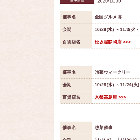
催事情報
2020/10/30
催事名
全国グルメ博
会期
10/28(水) ～11/3(火
百貨店名
松坂屋静岡店 >>>
催事名
惣菜ウィークリー
会期
10/28(水) ～11/24(火)
百貨店名
京都高島屋 >>>
催事名
惣菜催事