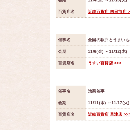
会期
11/4(水) ～11/10(火)
百貨店名
近鉄百貨店 四日市店 >
催事名
全国の駅弁とうまいも
会期
11/6(金) ～11/12(木)
百貨店名
うすい百貨店 >>>
催事名
惣菜催事
会期
11/11(水) ～11/17(火)
百貨店名
近鉄百貨店 草津店 >>