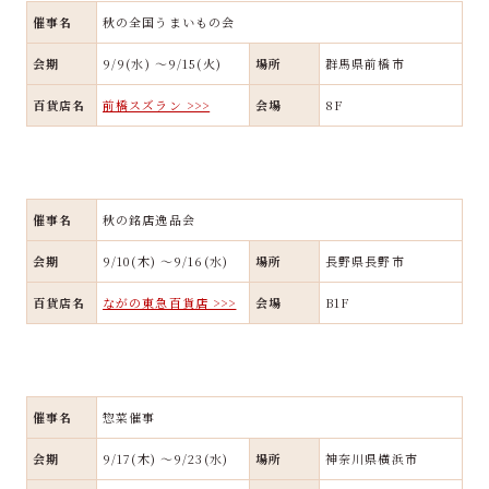
催事名
秋の全国うまいもの会
会期
9/9(水) ～9/15(火)
場所
群馬県前橋市
百貨店名
前橋スズラン >>>
会場
8F
催事名
秋の銘店逸品会
会期
9/10(木) ～9/16(水)
場所
長野県長野市
百貨店名
ながの東急百貨店 >>>
会場
B1F
催事名
惣菜催事
会期
9/17(木) ～9/23(水)
場所
神奈川県横浜市