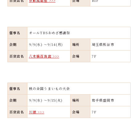
百貨店名
京都高島屋 >>>
会場
B1F
催事名
オールTBSおめざ感謝祭
会期
9/9(水) ～9/14(月)
場所
埼玉県熊谷市
百貨店名
八木橋百貨店 >>>
会場
7F
催事名
秋の全国うまいもの大会
会期
9/9(水) ～9/15(火)
場所
岩手県盛岡市
百貨店名
川徳 >>>
会場
7F