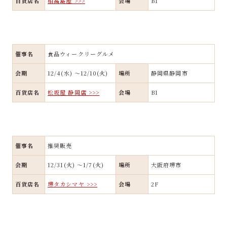
百貨店名
柏高島屋 >>>
会場
B1
催事名
食品ウィークリーグルメ
会期
12/4(水) ～12/10(火)
場所
静岡県静岡市
百貨店名
松坂屋 静岡店 >>>
会場
B1
催事名
推奨販売
会期
12/31(火) ～1/7(火)
場所
大阪府堺市
百貨店名
堺タカシマヤ >>>
会場
2F