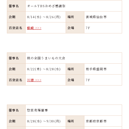
催事名
オールTBSおめざ感謝祭
会期
8/14(水) ～8/26(月)
場所
宮城県仙台市
百貨店名
藤崎 >>>
会場
7F
催事名
秋の全国うまいもの大会
会期
8/22(木) ～8/28(水)
場所
岩手県盛岡市
百貨店名
川徳 >>>
会場
7F
催事名
惣菜売場催事
会期
8/28(水) ～9/30(月)
場所
京都府京都市