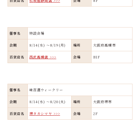
百貨店名
松坂屋静岡店 >>>
会場
8F
催事名
特設会場
会期
8/14(水) ～8/19(月)
場所
大阪府高槻市
百貨店名
西武高槻店 >>>
会場
B1F
催事名
味百選ウィークリー
会期
8/14(水) ～8/20(火)
場所
大阪府堺市
百貨店名
堺タカシマヤ >>>
会場
2F