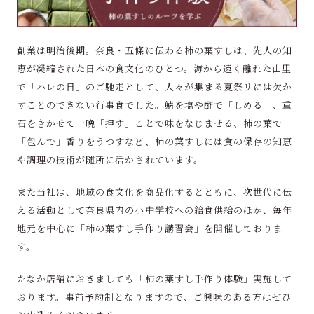
創業は明治後期。奈良・五條に伝わる柿の葉すしは、先人の知
恵が凝縮された日本の食文化のひとつ。海から遠く離れた山里
で「ハレの日」のご馳走として、人々が集まる夏祭リには欠か
すことのできない行事食でした。鯖を塩や酢で「しめる」、重
石をきかせて一晩「押す」ことで味をなじませる、柿の葉で
「包んで」香りをうつすなど、柿の葉すしには食の保存の知恵
や調理の技術が随所に活かされています。
また当社は、地域の食文化を商品化するとともに、次世代に伝
える活動として奈良県内の小中学校への給食供給のほか、毎年
地元を中心に「柿の葉すし手作り講習会」を開催しておりま
す。
たなか店舗におきましても「柿の葉すし手作り体験」実施して
おります。事前予約制となりますので、ご興味のある方はぜひ