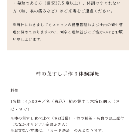
・発熱のある方（目安37.5 度以上）、体調のすぐれない
方（咳、喉の痛みなど）はご来場をご遠慮ください。
※当社におきましてもスタッフの健康管理および社内の衛生管
理に努めておりますので、何卒こ理解並びにご協力のほどお願
い申し上げます。
柿の葉すし手作り体験詳細
料金
1名様：4,200円／名（税込） 柿の葉すし木箱12個入（さ
ば・さけ）
※柿の葉すし食べ比べ（さば2個）・柿の葉茶・奈良のお土産付
（たなかオリジナル奈良ふきん）
※お支払い方法は、「カード決済」のみとなります。